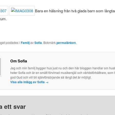
Bara en hälsning från två glada barn som längtar
rum.
gget postades i
Familj
av
Sofia
. Bokmärk
permalänken
.
Om Sofia
Jag och min familj bygger hus just nu och den här bloggen handlar om hus
heter Sofia och är en smått förvirrad musikersjäl och världsförbättrare, som 
god Gud och vill bli självförsörjande så långt det är möjligt.
Visa alla inlägg av Sofia
→
 ett svar