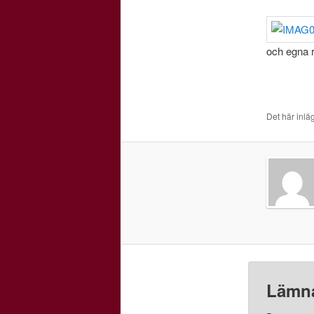
och egna 
Det här inlä
Lämna