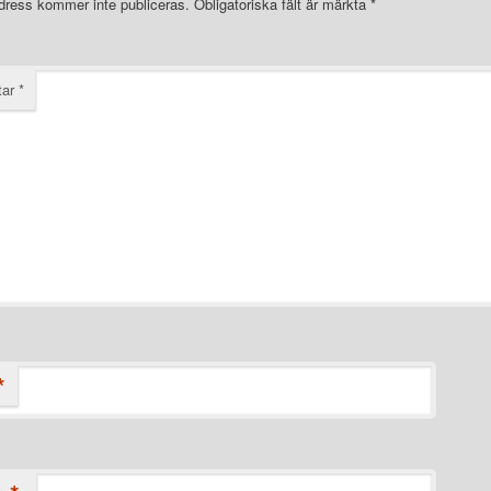
dress kommer inte publiceras.
Obligatoriska fält är märkta
*
tar
*
*