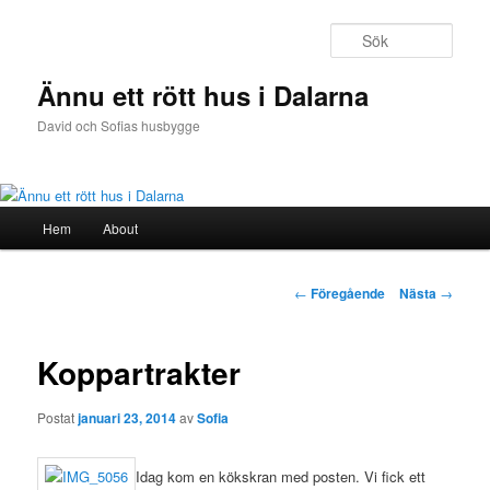
Sök
Ännu ett rött hus i Dalarna
David och Sofias husbygge
H
Hem
About
Hoppa
u
v
till
u
I
←
Föregående
Nästa
→
d
n
huvudinnehåll
m
l
e
ä
Koppartrakter
n
g
y
g
Postat
januari 23, 2014
av
Sofia
s
n
a
Idag kom en kökskran med posten. Vi fick ett