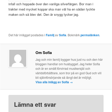
v
infall och hoppade över den vanliga silverfärgen. Bor man i
i
trakter med mycket koppar ska man väl ha en sådan tyckte
g
maken och så blev det. Den är snygg tycker jag.
e
r
i
n
Det här inlägget postades i
Familj
av
Sofia
. Bokmärk
permalänken
.
g
Om Sofia
Jag och min familj bygger hus just nu och den här
bloggen handlar om husbygget. Jag heter Sofia
och är en smått förvirrad musikersjäl och
världsförbättrare, som tror på en god Gud och vill
bli självförsörjande så långt det är möjligt.
Visa alla inlägg av Sofia
→
Lämna ett svar