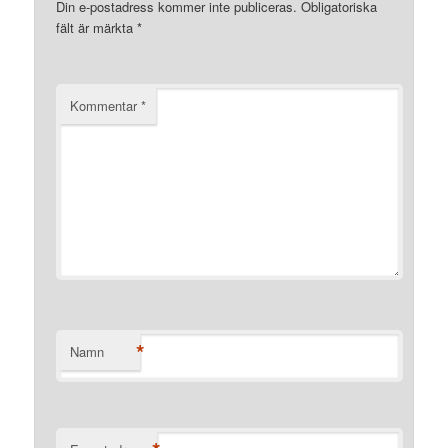
Din e-postadress kommer inte publiceras.
Obligatoriska
fält är märkta
*
Kommentar
*
*
Namn