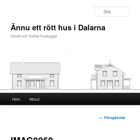
Sök
Ännu ett rött hus i Dalarna
David och Sofias husbygge
Huvudmeny
Hem
About
Hoppa
till
Bildnavigering
← Föregående
huvudinnehåll