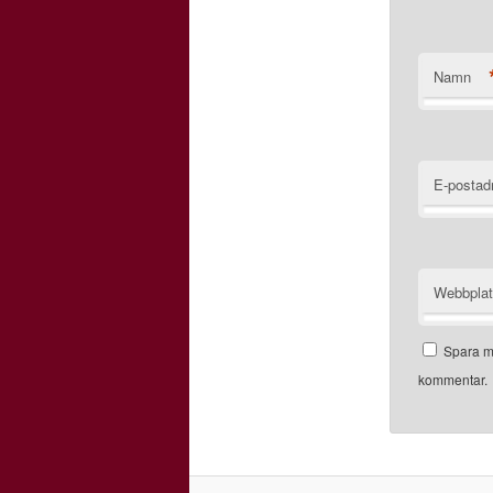
Namn
E-postad
Webbpla
Spara mi
kommentar.