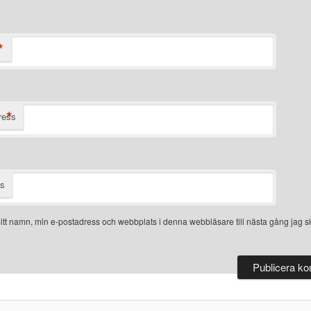
*
*
ress
ts
tt namn, min e-postadress och webbplats i denna webbläsare till nästa gång jag sk