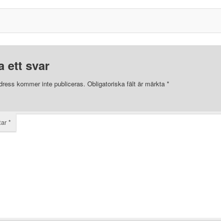
 ett svar
dress kommer inte publiceras.
Obligatoriska fält är märkta
*
tar
*