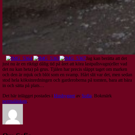
Jag kan berätta att det
just nu är en riktigt dålig tid på året att köra lastpallsvagn(eller vad
det nu kan heta) på grus. Tjälen har precis släppt taget om marken
och den är mjuk och blöt som en svamp. Hårt slit var det, men sedan
stod hela köksinredningen och garderoberna på tomten, bara att bära
in och sätta på plats…
Det här inlägget postades i
Husbygget
av
Sofia
. Bokmärk
permalänken
.