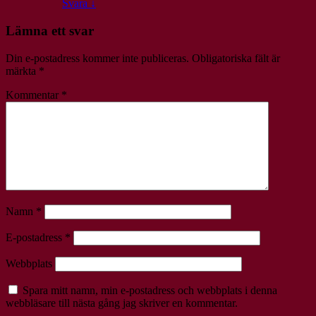
Svara
↓
Lämna ett svar
Din e-postadress kommer inte publiceras.
Obligatoriska fält är
märkta
*
Kommentar
*
Namn
*
E-postadress
*
Webbplats
Spara mitt namn, min e-postadress och webbplats i denna
webbläsare till nästa gång jag skriver en kommentar.