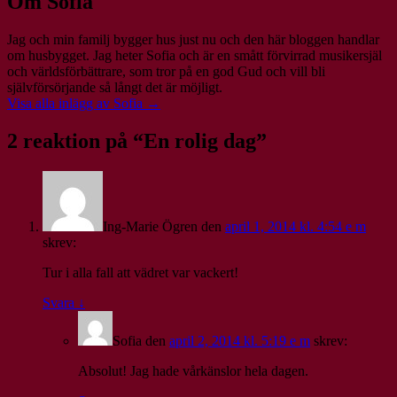
Om Sofia
Jag och min familj bygger hus just nu och den här bloggen handlar
om husbygget. Jag heter Sofia och är en smått förvirrad musikersjäl
och världsförbättrare, som tror på en god Gud och vill bli
självförsörjande så långt det är möjligt.
Visa alla inlägg av Sofia
→
2 reaktion på “
En rolig dag
”
Ing-Marie Ögren
den
april 1, 2014 kl. 4:54 e m
skrev:
Tur i alla fall att vädret var vackert!
Svara
↓
Sofia
den
april 2, 2014 kl. 5:19 e m
skrev:
Absolut! Jag hade vårkänslor hela dagen.