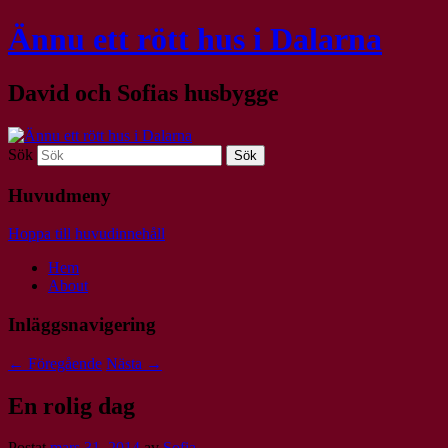
Ännu ett rött hus i Dalarna
David och Sofias husbygge
Sök
Huvudmeny
Hoppa till huvudinnehåll
Hem
About
Inläggsnavigering
←
Föregående
Nästa
→
En rolig dag
Postat
mars 31, 2014
av
Sofia