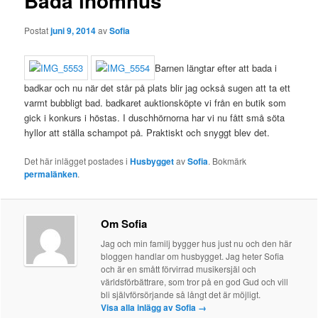
Bada inomhus
Postat
juni 9, 2014
av
Sofia
Barnen längtar efter att bada i
badkar och nu när det står på plats blir jag också sugen att ta ett
varmt bubbligt bad. badkaret auktionsköpte vi från en butik som
gick i konkurs i höstas. I duschhörnorna har vi nu fått små söta
hyllor att ställa schampot på. Praktiskt och snyggt blev det.
Det här inlägget postades i
Husbygget
av
Sofia
. Bokmärk
permalänken
.
Om Sofia
Jag och min familj bygger hus just nu och den här
bloggen handlar om husbygget. Jag heter Sofia
och är en smått förvirrad musikersjäl och
världsförbättrare, som tror på en god Gud och vill
bli självförsörjande så långt det är möjligt.
Visa alla inlägg av Sofia
→