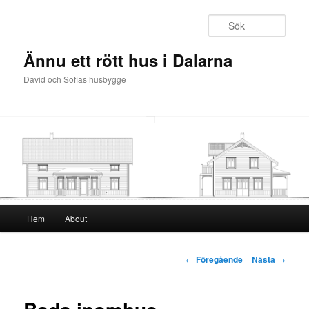
Sök
Ännu ett rött hus i Dalarna
David och Sofias husbygge
Huvudmeny
Hem
About
Hoppa
till
Inläggsnavigering
←
Föregående
Nästa
→
huvudinnehåll