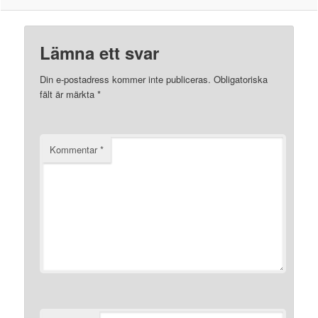
Lämna ett svar
Din e-postadress kommer inte publiceras.
Obligatoriska
fält är märkta
*
Kommentar
*