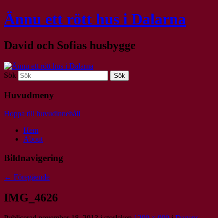
Ännu ett rött hus i Dalarna
David och Sofias husbygge
Sök
Huvudmeny
Hoppa till huvudinnehåll
Hem
About
Bildnavigering
← Föregående
IMG_4626
Publicerad
november 18, 2013
i storleken
1200 × 900
i
Dagens