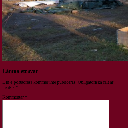
Lämna ett svar
Din e-postadress kommer inte publiceras.
Obligatoriska fält är
märkta
*
Kommentar
*