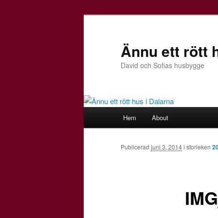
Ännu ett rött 
David och Sofias husbygge
H
Hem
About
Hoppa
u
v
till
u
Publicerad
juni 3, 2014
i storleken
2
d
huvudinnehåll
m
e
IMG
n
y