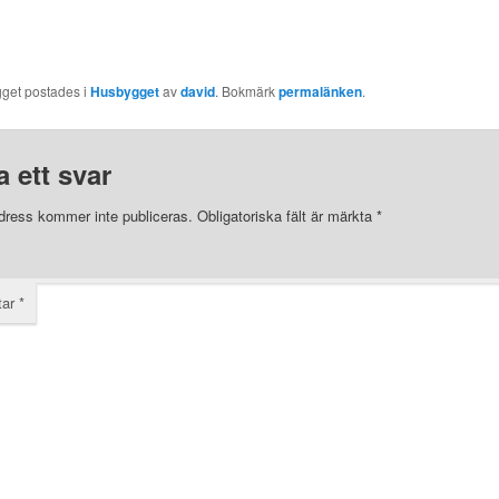
gget postades i
Husbygget
av
david
. Bokmärk
permalänken
.
 ett svar
dress kommer inte publiceras.
Obligatoriska fält är märkta
*
tar
*