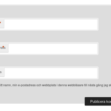
*
*
ress
ts
tt namn, min e-postadress och webbplats i denna webbläsare till nästa gång jag sk