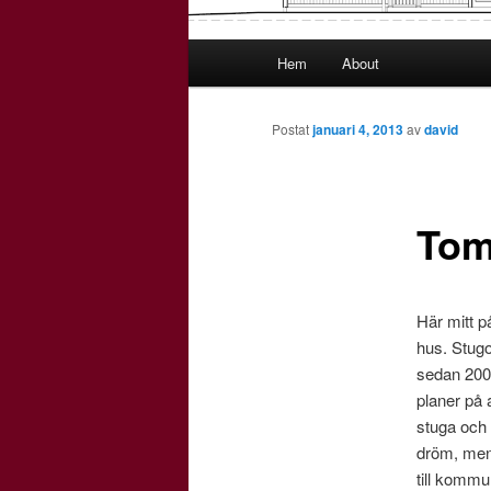
Huvudmeny
Hem
About
Hoppa
till
Postat
januari 4, 2013
av
david
huvudinnehåll
Tom
Här mitt på
hus. Stugo
sedan 200
planer på a
stuga och
dröm, men f
till kommun