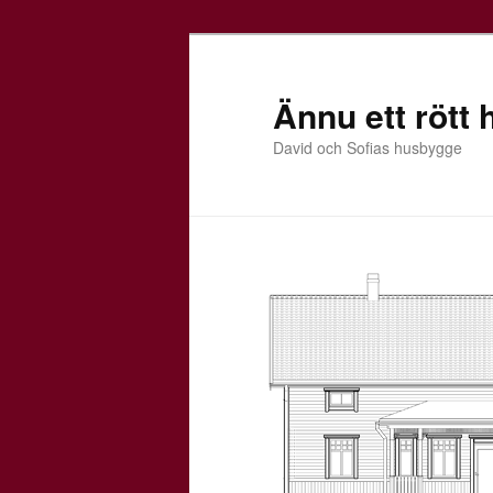
Ännu ett rött 
David och Sofias husbygge